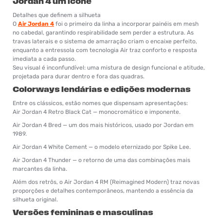
Jordan 4 um ícone
Detalhes que definem a silhueta
O
Air Jordan 4
foi o primeiro da linha a incorporar painéis em mesh
no cabedal, garantindo respirabilidade sem perder a estrutura. As
travas laterais e o sistema de amarração criam o encaixe perfeito,
enquanto a entressola com tecnologia Air traz conforto e resposta
imediata a cada passo.
Seu visual é inconfundível: uma mistura de design funcional e atitude,
projetada para durar dentro e fora das quadras.
Colorways lendárias e edições modernas
Entre os clássicos, estão nomes que dispensam apresentações:
Air Jordan 4 Retro Black Cat — monocromático e imponente.
Air Jordan 4 Bred — um dos mais históricos, usado por Jordan em
1989.
Air Jordan 4 White Cement — o modelo eternizado por Spike Lee.
Air Jordan 4 Thunder — o retorno de uma das combinações mais
marcantes da linha.
Além dos retrôs, o Air Jordan 4 RM (Reimagined Modern) traz novas
proporções e detalhes contemporâneos, mantendo a essência da
silhueta original.
Versões femininas e masculinas