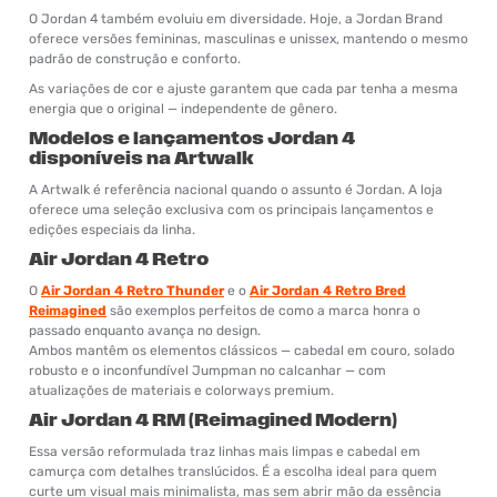
O Jordan 4 também evoluiu em diversidade. Hoje, a Jordan Brand
oferece versões femininas, masculinas e unissex, mantendo o mesmo
padrão de construção e conforto.
As variações de cor e ajuste garantem que cada par tenha a mesma
energia que o original — independente de gênero.
Modelos e lançamentos Jordan 4
disponíveis na Artwalk
A Artwalk é referência nacional quando o assunto é Jordan. A loja
oferece uma seleção exclusiva com os principais lançamentos e
edições especiais da linha.
Air Jordan 4 Retro
O
Air Jordan 4 Retro Thunder
e o
Air Jordan 4 Retro Bred
Reimagined
são exemplos perfeitos de como a marca honra o
passado enquanto avança no design.
Ambos mantêm os elementos clássicos — cabedal em couro, solado
robusto e o inconfundível Jumpman no calcanhar — com
atualizações de materiais e colorways premium.
Air Jordan 4 RM (Reimagined Modern)
Essa versão reformulada traz linhas mais limpas e cabedal em
camurça com detalhes translúcidos. É a escolha ideal para quem
curte um visual mais minimalista, mas sem abrir mão da essência