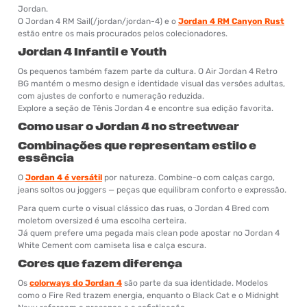
Jordan.
O Jordan 4 RM Sail(/jordan/jordan-4) e o
Jordan 4 RM Canyon Rust
estão entre os mais procurados pelos colecionadores.
Jordan 4 Infantil e Youth
Os pequenos também fazem parte da cultura. O Air Jordan 4 Retro
BG mantém o mesmo design e identidade visual das versões adultas,
com ajustes de conforto e numeração reduzida.
Explore a seção de Tênis Jordan 4 e encontre sua edição favorita.
Como usar o Jordan 4 no streetwear
Combinações que representam estilo e
essência
O
Jordan 4 é versátil
por natureza. Combine-o com calças cargo,
jeans soltos ou joggers — peças que equilibram conforto e expressão.
Para quem curte o visual clássico das ruas, o Jordan 4 Bred com
moletom oversized é uma escolha certeira.
Já quem prefere uma pegada mais clean pode apostar no Jordan 4
White Cement com camiseta lisa e calça escura.
Cores que fazem diferença
Os
colorways do Jordan 4
são parte da sua identidade. Modelos
como o Fire Red trazem energia, enquanto o Black Cat e o Midnight