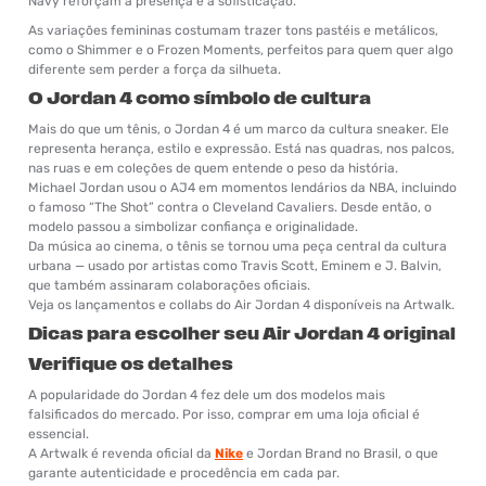
Navy reforçam a presença e a sofisticação.
As variações femininas costumam trazer tons pastéis e metálicos,
como o Shimmer e o Frozen Moments, perfeitos para quem quer algo
diferente sem perder a força da silhueta.
O Jordan 4 como símbolo de cultura
Mais do que um tênis, o Jordan 4 é um marco da cultura sneaker. Ele
representa herança, estilo e expressão. Está nas quadras, nos palcos,
nas ruas e em coleções de quem entende o peso da história.
Michael Jordan usou o AJ4 em momentos lendários da NBA, incluindo
o famoso “The Shot” contra o Cleveland Cavaliers. Desde então, o
modelo passou a simbolizar confiança e originalidade.
Da música ao cinema, o tênis se tornou uma peça central da cultura
urbana — usado por artistas como Travis Scott, Eminem e J. Balvin,
que também assinaram colaborações oficiais.
Veja os lançamentos e collabs do Air Jordan 4 disponíveis na Artwalk.
Dicas para escolher seu Air Jordan 4 original
Verifique os detalhes
A popularidade do Jordan 4 fez dele um dos modelos mais
falsificados do mercado. Por isso, comprar em uma loja oficial é
essencial.
A Artwalk é revenda oficial da
Nike
e Jordan Brand no Brasil, o que
garante autenticidade e procedência em cada par.