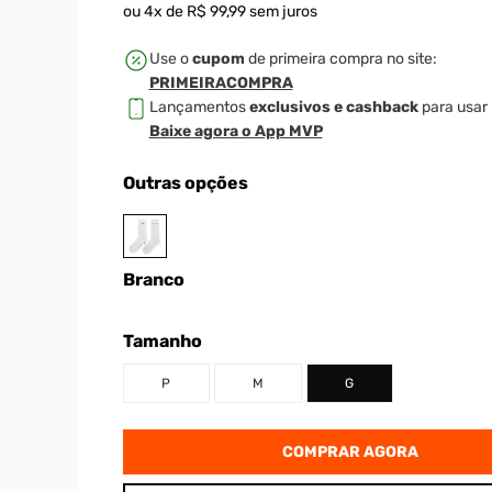
ou
4
x de
R$
99
,
99
sem juros
Use o
cupom
de primeira compra no site:
PRIMEIRACOMPRA
Lançamentos
exclusivos e cashback
para usar 
Baixe agora o App MVP
Outras opções
Branco
Tamanho
P
M
G
COMPRAR AGORA