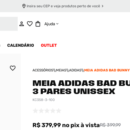
Insira seu CEP e veja produtos perto de você
ADICIONAR AO CARRINHO
Ajuda
S
CALENDÁRIO
OUTLET
ACESSÓRIOS
MEIAS
ADIDAS
MEIA ADIDAS BAD BUNNY
UNISSEX
MEIA ADIDAS BAD B
3 PARES UNISSEX
KC358-3-100
R$ 379,99
no pix
à vista
R$ 399,99