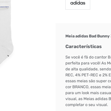
Meia adidas Bad Bunny
Características
Se você é fã do cantor 
perfeita para você! As 
de alta qualidade, sen
REC, 4% PET-REC e 2% EL
essas meias são super c
cor BRANCO, essas meias 
para um look mais casua
Bem-Vindo à artwalk
visual, as Meias adidas 
Para ter uma melhor experiência de compra, insira seu CEP
completar o seu visual.
e veja a seleção de produtos disponíveis para sua região