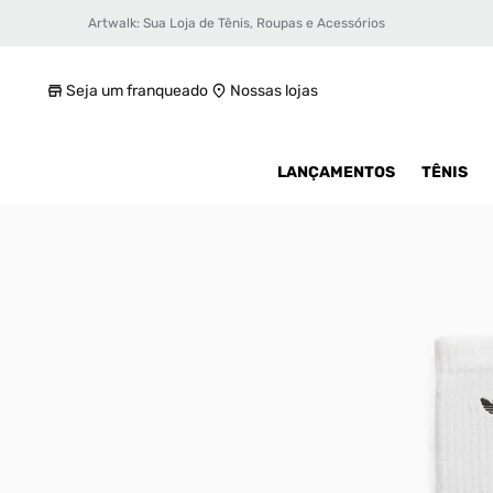
Artwalk: Sua Loja de Tênis, Roupas e Acessórios
Meia adidas Bad Bunny 3 Pares Unissex
R$ 399,99
Seja um franqueado
Nossas lojas
LANÇAMENTOS
TÊNIS