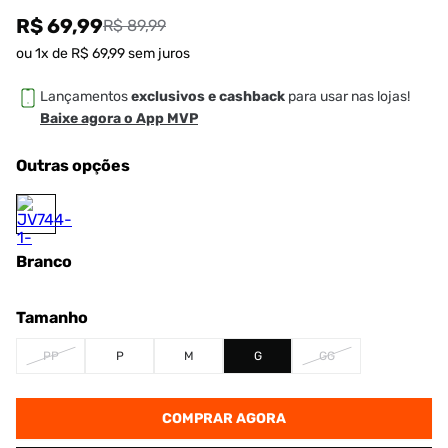
R$ 69,99
R$ 89,99
ou
1
x de
R$
69
,
99
sem juros
Lançamentos
exclusivos e cashback
para usar nas lojas!
Baixe agora o App MVP
Outras opções
Branco
Tamanho
PP
P
M
G
GG
COMPRAR AGORA