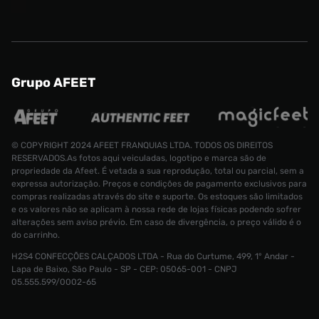
Grupo AFEET
© COPYRIGHT 2024 AFEET FRANQUIAS LTDA. TODOS OS DIREITOS
RESERVADOS.As fotos aqui veiculadas, logotipo e marca são de
propriedade da Afeet. É vetada a sua reprodução, total ou parcial, sem a
expressa autorização. Preços e condições de pagamento exclusivos para
compras realizadas através do site e suporte. Os estoques são limitados
e os valores não se aplicam à nossa rede de lojas físicas podendo sofrer
alterações sem aviso prévio. Em caso de divergência, o preço válido é o
do carrinho.
H2S4 CONFECÇÕES CALÇADOS LTDA - Rua do Curtume, 499, 1° Andar -
Meia adidas Cano Baixo 3 Pares Unissex
Lapa de Baixo, São Paulo - SP - CEP: 05065-001 - CNPJ
Tamanho:
R$ 89,99
05.555.599/0002-65
R$ 69,99
G