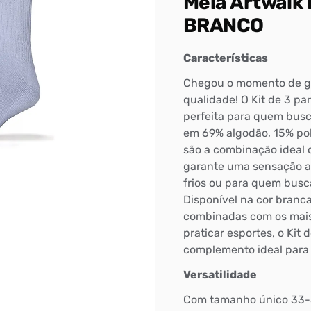
Meia Artwalk 
BRANCO
Características
Chegou o momento de gar
qualidade! O Kit de 3 p
perfeita para quem busc
em 69% algodão, 15% pol
são a combinação ideal d
garante uma sensação ac
frios ou para quem busc
Disponível na cor branca
combinadas com os mais d
praticar esportes, o Kit
complemento ideal para 
Bem-Vindo à artwalk
Versatilidade
Para ter uma melhor experiência de compra, insira seu CEP
Com tamanho único 33-3
e veja a seleção de produtos disponíveis para sua região