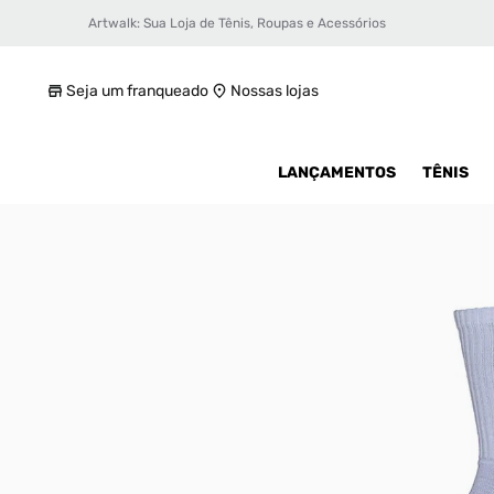
Artwalk: Sua Loja de Tênis, Roupas e Acessórios
Meia Artwalk Kit 3 Cano Longo 3 Unissex
R$ 39,99
Seja um franqueado
Nossas lojas
LANÇAMENTOS
TÊNIS