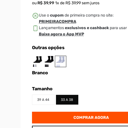
ou
R$
39
,
99
1
x de
R$
39
,
99
sem juros
Use o
cupom
de primeira compra no site:
PRIMEIRACOMPRA
Lançamentos
exclusivos e cashback
para usar 
Baixe agora o App MVP
Outras opções
Branco
Tamanho
39 A 44
33 A 38
COMPRAR AGORA