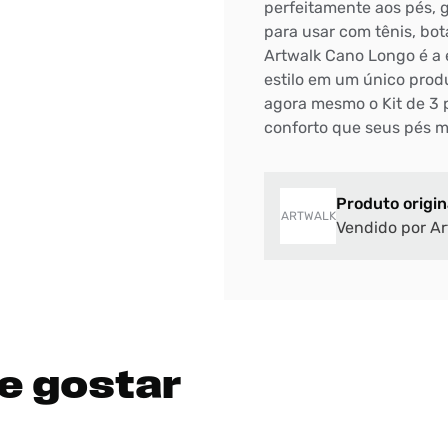
perfeitamente aos pés, g
para usar com tênis, bot
DIGITE SEU CEP
Artwalk Cano Longo é a 
BUSCAR
estilo em um único prod
agora mesmo o Kit de 3 
conforto que seus pés 
Produto origin
ARTWALK
Vendido por Ar
e gostar