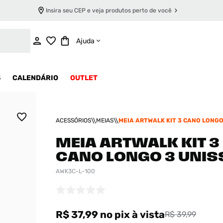
Insira seu CEP e veja produtos perto de você
ADICIONAR AO CARRINHO
Ajuda
S
CALENDÁRIO
OUTLET
ACESSÓRIOS
MEIAS
MEIA ARTWALK KIT 3 CANO LONGO
MEIA ARTWALK KIT 3
CANO LONGO 3 UNIS
AWK3C-L-100
R$ 37,99
no pix
à vista
R$ 39,99