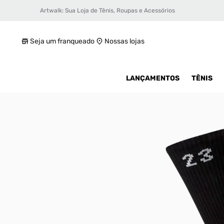
Artwalk: Sua Loja de Tênis, Roupas e Acessórios
Meia Jordan Essential Crew 3 Pares Uniss
R$ 179,99
Seja um franqueado
Nossas lojas
LANÇAMENTOS
TÊNIS