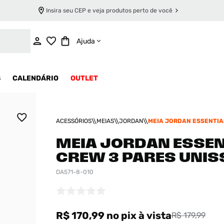
Insira seu CEP e veja produtos perto de você
ADICIONAR AO CARRINHO
Ajuda
S
CALENDÁRIO
OUTLET
ACESSÓRIOS
MEIAS
JORDAN
MEIA JORDAN ESSENTIA
PARES UNISSEX
MEIA JORDAN ESSEN
CREW 3 PARES UNIS
DA571-8-010
R$ 170,99
no pix
à vista
R$ 179,99