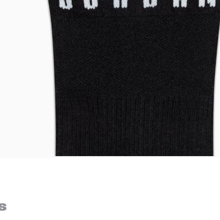
Bem-Vindo à artwalk
Para ter uma melhor experiência de compra, insira seu CEP
s
e veja a seleção de produtos disponíveis para sua região