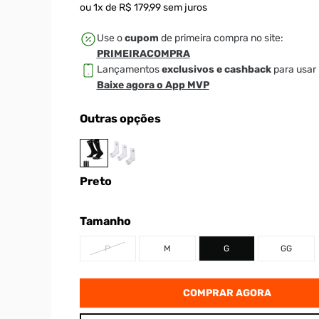
ou
1
x de
R$
179
,
99
sem juros
Use o
cupom
de primeira compra no site:
PRIMEIRACOMPRA
Lançamentos
exclusivos e cashback
para usar 
Baixe agora o App MVP
Outras opções
Preto
Tamanho
P
M
G
GG
COMPRAR AGORA