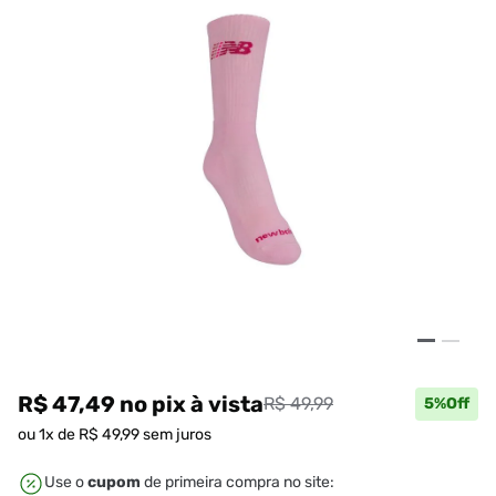
R$ 47,49
no pix
à vista
R$ 49,99
5
%Off
ou
1
x de
R$
49
,
99
sem juros
Use o
cupom
de primeira compra no site: