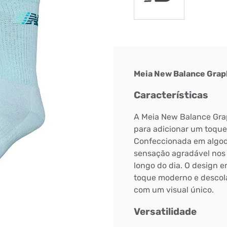
Meia New Balance Grap
Características
A Meia New Balance Grap
para adicionar um toque 
Confeccionada em algodã
sensação agradável nos 
longo do dia. O design 
toque moderno e descola
com um visual único.
Bem-Vindo à artwalk
Para ter uma melhor experiência de compra, insira seu CEP
Versatilidade
e veja a seleção de produtos disponíveis para sua região