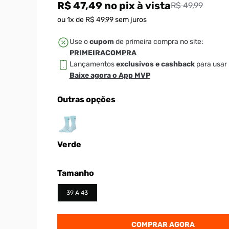
R$ 47,49
no pix
à vista
R$ 49,99
ou
1
x de
R$
49
,
99
sem juros
Use o
cupom
de primeira compra no site:
PRIMEIRACOMPRA
Lançamentos
exclusivos e cashback
para usar 
Baixe agora o App MVP
Outras opções
Verde
Tamanho
39 A 43
COMPRAR AGORA