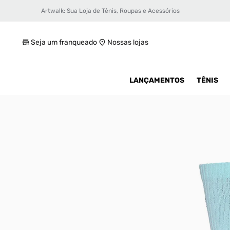
Artwalk: Sua Loja de Tênis, Roupas e Acessórios
Meia New Balance Graphic Cano Alto Uniss
R$ 49,99
Seja um franqueado
Nossas lojas
LANÇAMENTOS
TÊNIS