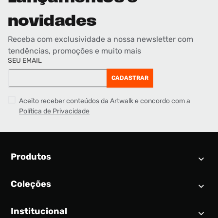
novidades
Receba com exclusividade a nossa newsletter com
tendências, promoções e muito mais
SEU EMAIL
CADASTRAR
Aceito receber conteúdos da Artwalk e concordo com a
Política de Privacidade
Produtos
Coleções
Calendário SNEAKER
Novidades
Institucional
Air Jordan 1
Tênis