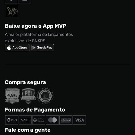
Formas de Pagamento
Termos de uso
adidas Adi2000
Acessórios
Solicite seus dados
Política de privacidade
adidas Campus
Marcas
Regulamento CRM/ CASHBACK
adidas Gazelle
Baixe agora o App MVP
Regulamento Cupom
Nike Shox
A maior plataforma de lançamentos
exclusivos de SNKRS
Compra segura
Formas de Pagamento
Fale com a gente