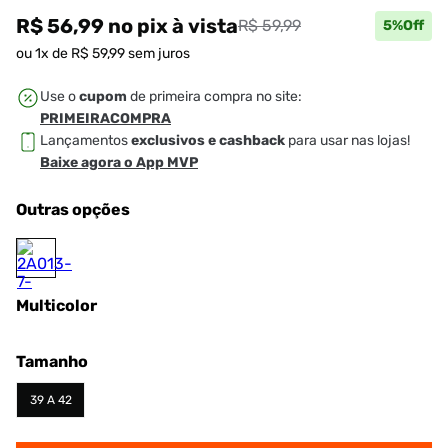
R$ 56,99
no pix
à vista
R$ 59,99
5
%Off
ou
1
x de
R$
59
,
99
sem juros
Use o
cupom
de primeira compra no site:
PRIMEIRACOMPRA
Lançamentos
exclusivos e cashback
para usar nas lojas!
Baixe agora o App MVP
Outras opções
Multicolor
Tamanho
39 A 42