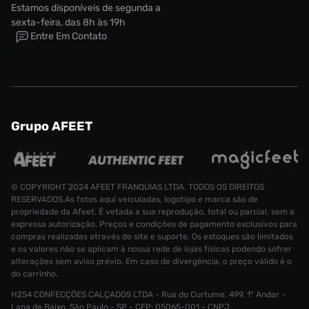
Estamos disponíveis de segunda a
sexta-feira, das 8h às 19h
Entre Em Contato
Grupo AFEET
© COPYRIGHT 2024 AFEET FRANQUIAS LTDA. TODOS OS DIREITOS
RESERVADOS.As fotos aqui veiculadas, logotipo e marca são de
propriedade da Afeet. É vetada a sua reprodução, total ou parcial, sem a
expressa autorização. Preços e condições de pagamento exclusivos para
compras realizadas através do site e suporte. Os estoques são limitados
e os valores não se aplicam à nossa rede de lojas físicas podendo sofrer
alterações sem aviso prévio. Em caso de divergência, o preço válido é o
Meia New Balance Kit 3 Cano Longo Unissex
do carrinho.
Tamanho:
H2S4 CONFECÇÕES CALÇADOS LTDA - Rua do Curtume, 499, 1° Andar -
39
Lapa de Baixo, São Paulo - SP - CEP: 05065-001 - CNPJ