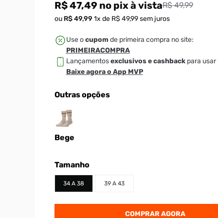
R$ 47,49
no pix
à vista
R$ 49,99
ou
R$
49
,
99
1
x de
R$
49
,
99
sem juros
Use o
cupom
de primeira compra no site:
PRIMEIRACOMPRA
Lançamentos
exclusivos e cashback
para usar 
Baixe agora o App MVP
Outras opções
Bege
Tamanho
34 A 38
39 A 43
COMPRAR AGORA