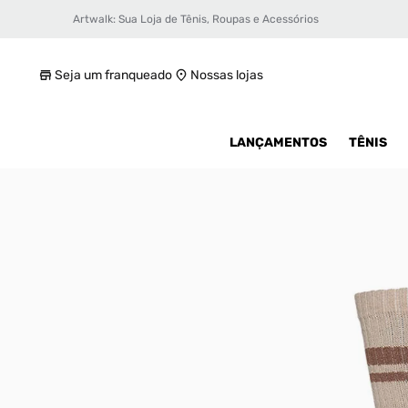
Artwalk: Sua Loja de Tênis, Roupas e Acessórios
Meia New Balance Listrada Canelada Cano 
R$ 49,99
Seja um franqueado
Nossas lojas
LANÇAMENTOS
TÊNIS