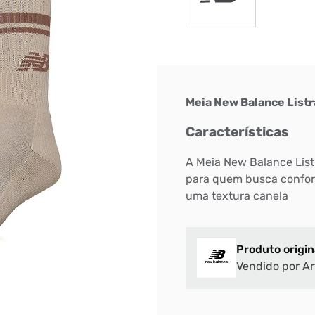
Meia New Balance Listr
Características
A Meia New Balance List
para quem busca confort
uma textura canela
Produto origin
Vendido por Ar
Bem-Vindo à artwalk
Para ter uma melhor experiência de compra, insira seu CEP
e veja a seleção de produtos disponíveis para sua região