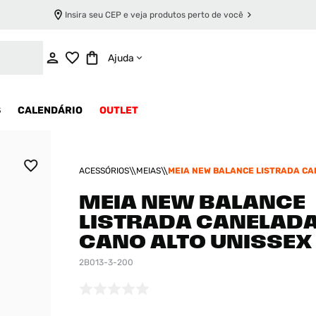
Insira seu CEP e veja produtos perto de você
ADICIONAR AO CARRINHO
Ajuda
S
CALENDÁRIO
OUTLET
ACESSÓRIOS
MEIAS
MEIA NEW BALANCE LISTRADA C
CANO ALTO UNISSEX
MEIA NEW BALANCE
LISTRADA CANELAD
CANO ALTO UNISSEX
2B013-3-200