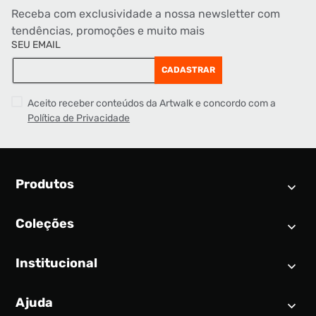
Receba com exclusividade a nossa newsletter com
tendências, promoções e muito mais
SEU EMAIL
CADASTRAR
Aceito receber conteúdos da Artwalk e concordo com a
Política de Privacidade
Produtos
Coleções
Calendário SNEAKER
Novidades
Institucional
Air Jordan 1
Tênis
Nike Dunk
Tênis masculino
Ajuda
Quem somos
Nike Air Force 1
Tênis feminino