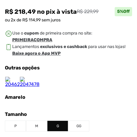
R$ 218,49
no pix
à vista
R$ 229,99
5
%Off
ou
2
x de
R$
114
,
99
sem juros
Use o
cupom
de primeira compra no site:
PRIMEIRACOMPRA
Lançamentos
exclusivos e cashback
para usar nas lojas!
Baixe agora o App MVP
Outras opções
Amarelo
Tamanho
P
M
G
GG