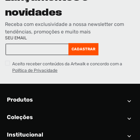
novidades
Receba com exclusividade a nossa newsletter com
tendências, promoções e muito mais
SEU EMAIL
CADASTRAR
Aceito receber conteúdos da Artwalk e concordo com a
Política de Privacidade
Produtos
Coleções
Calendário SNEAKER
Novidades
Institucional
Air Jordan 1
Tênis