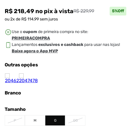
R$ 218,49
no pix
à vista
R$ 229,99
5
%Off
ou
2
x de
R$
114
,
99
sem juros
Use o
cupom
de primeira compra no site:
PRIMEIRACOMPRA
Lançamentos
exclusivos e cashback
para usar nas lojas!
Baixe agora o App MVP
Outras opções
Branco
Tamanho
P
M
G
GG