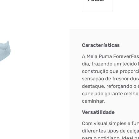
Características
A Meia Puma ForeverFaste
dia, trazendo um tecido 
construção que proporci
sensação de frescor dur
destaque, reforçando o e
canelado garante melhor
caminhar.
Versatilidade
Bem-Vindo à artwalk
Com visual simples e fu
Para ter uma melhor experiência de compra, insira seu CEP
diferentes tipos de calç
e veja a seleção de produtos disponíveis para sua região
para o cotidiano. Ideal 