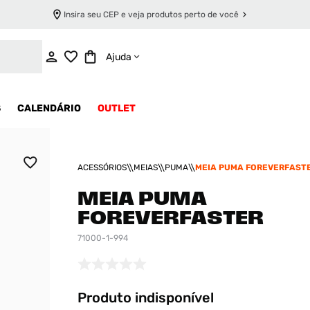
Insira seu CEP e veja produtos perto de você
INDISPONÍVEL
Ajuda
S
CALENDÁRIO
OUTLET
ACESSÓRIOS
MEIAS
PUMA
MEIA PUMA FOREVERFAST
MEIA PUMA
FOREVERFASTER
71000-1-994
Produto indisponível