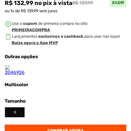
R$ 132,99
no pix
à vista
R$ 139,99
5
%Off
ou
1
x de
R$
139
,
99
sem juros
Use o
cupom
de primeira compra no site:
PRIMEIRACOMPRA
Lançamentos
exclusivos e cashback
para usar nas lojas!
Baixe agora o App MVP
Outras opções
Multicolor
Tamanho
G
COMPRAR AGORA