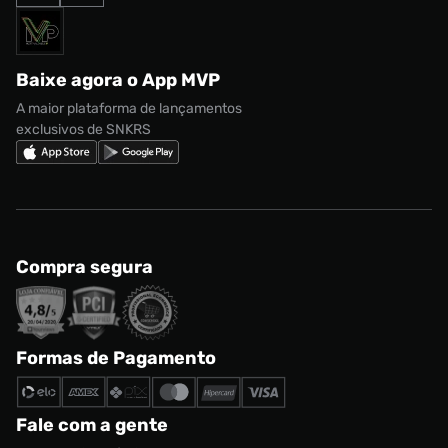
Formas de Pagamento
Termos de uso
adidas Adi2000
Acessórios
Solicite seus dados
Política de privacidade
adidas Campus
Marcas
Regulamento CRM/ CASHBACK
adidas Gazelle
Baixe agora o App MVP
Regulamento Cupom
Nike Shox
A maior plataforma de lançamentos
exclusivos de SNKRS
Compra segura
Formas de Pagamento
Fale com a gente