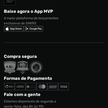
adidas Campus
Marcas
Regulamento CRM/ CASHBACK
adidas Gazelle
Baixe agora o App MVP
Regulamento Cupom
Nike Shox
A maior plataforma de lançamentos
exclusivos de SNKRS
Compra segura
Formas de Pagamento
Fale com a gente
Estamos disponíveis de segunda a
sexta-feira, das 8h às 19h