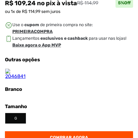
R$ 109,24
no pix
à vista
R$ 114,99
5
%Off
ou
1
x de
R$
114
,
99
sem juros
Use o
cupom
de primeira compra no site:
PRIMEIRACOMPRA
Lançamentos
exclusivos e cashback
para usar nas lojas!
Baixe agora o App MVP
Outras opções
Branco
Tamanho
G
COMPRAR AGORA