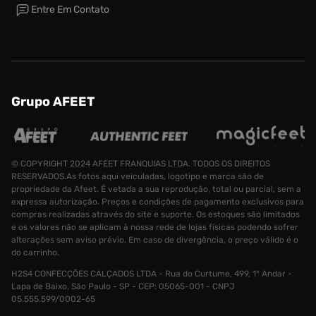
Entre Em Contato
Grupo AFEET
© COPYRIGHT 2024 AFEET FRANQUIAS LTDA. TODOS OS DIREITOS
RESERVADOS.As fotos aqui veiculadas, logotipo e marca são de
propriedade da Afeet. É vetada a sua reprodução, total ou parcial, sem a
expressa autorização. Preços e condições de pagamento exclusivos para
compras realizadas através do site e suporte. Os estoques são limitados
e os valores não se aplicam à nossa rede de lojas físicas podendo sofrer
alterações sem aviso prévio. Em caso de divergência, o preço válido é o
do carrinho.
H2S4 CONFECÇÕES CALÇADOS LTDA - Rua do Curtume, 499, 1° Andar -
Meia Stance Icon Logoman Unissex
Lapa de Baixo, São Paulo - SP - CEP: 05065-001 - CNPJ
Tamanho:
05.555.599/0002-65
R$ 114,99
G