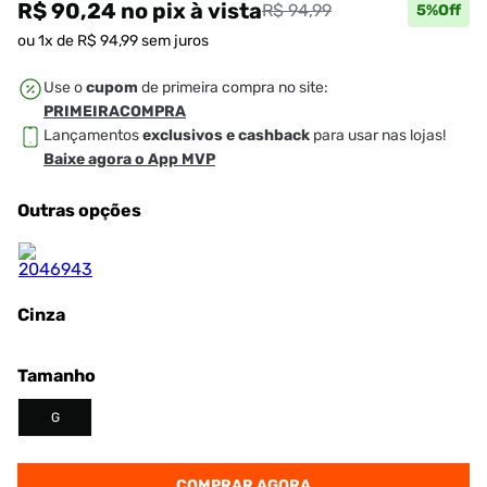
R$ 90,24
no pix
à vista
R$ 94,99
5
%Off
ou
1
x de
R$
94
,
99
sem juros
Use o
cupom
de primeira compra no site:
PRIMEIRACOMPRA
Lançamentos
exclusivos e cashback
para usar nas lojas!
Baixe agora o App MVP
Outras opções
Cinza
Tamanho
G
COMPRAR AGORA