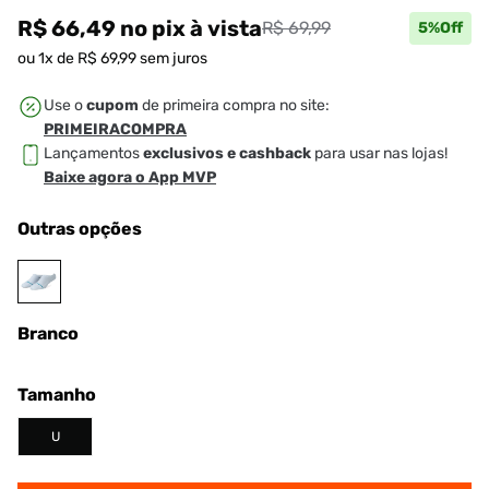
R$ 66,49
no pix
à vista
R$ 69,99
5
%Off
ou
1
x de
R$
69
,
99
sem juros
Use o
cupom
de primeira compra no site:
PRIMEIRACOMPRA
Lançamentos
exclusivos e cashback
para usar nas lojas!
Baixe agora o App MVP
Outras opções
Branco
Tamanho
U