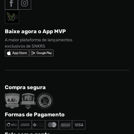
Nike Air Max
Roupas
Formas de Pagamento
Termos de uso
adidas Adi2000
Acessórios
Solicite seus dados
Política de privacidade
adidas Campus
Marcas
Regulamento CRM/ CASHBACK
adidas Gazelle
Baixe agora o App MVP
Regulamento Cupom
Nike Shox
A maior plataforma de lançamentos
exclusivos de SNKRS
Compra segura
Formas de Pagamento