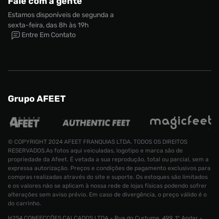
Fale com a gente
Estamos disponíveis de segunda a
sexta-feira, das 8h às 19h
Entre Em Contato
Grupo AFEET
© COPYRIGHT 2024 AFEET FRANQUIAS LTDA. TODOS OS DIREITOS
RESERVADOS.As fotos aqui veiculadas, logotipo e marca são de
propriedade da Afeet. É vetada a sua reprodução, total ou parcial, sem a
expressa autorização. Preços e condições de pagamento exclusivos para
compras realizadas através do site e suporte. Os estoques são limitados
e os valores não se aplicam à nossa rede de lojas físicas podendo sofrer
alterações sem aviso prévio. Em caso de divergência, o preço válido é o
do carrinho.
H2S4 CONFECÇÕES CALÇADOS LTDA - Rua do Curtume, 499, 1° Andar -