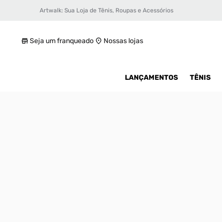
Artwalk: Sua Loja de Tênis, Roupas e Acessórios
Meia Stance Icon Quarter Unissex
R$ 99,99
Seja um franqueado
Nossas lojas
LANÇAMENTOS
TÊNIS