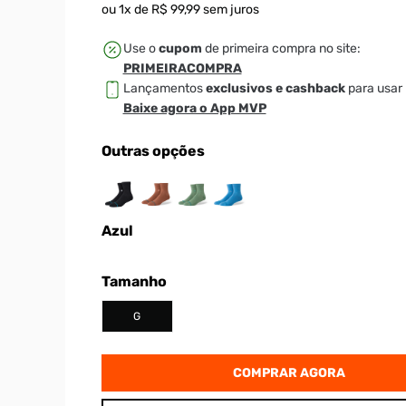
ou
1
x de
R$
99
,
99
sem juros
Use o
cupom
de primeira compra no site:
PRIMEIRACOMPRA
Lançamentos
exclusivos e cashback
para usar 
Baixe agora o App MVP
Outras opções
Azul
Tamanho
G
COMPRAR AGORA