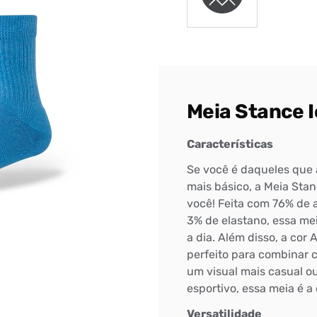
Meia Stance 
Características
Se você é daqueles que 
mais básico, a Meia Stan
você! Feita com 76% de a
3% de elastano, essa mei
a dia. Além disso, a cor
perfeito para combinar c
Bem-Vindo à artwalk
um visual mais casual ou
esportivo, essa meia é a 
Para ter uma melhor experiência de compra, insira seu CEP
e veja a seleção de produtos disponíveis para sua região
Versatilidade