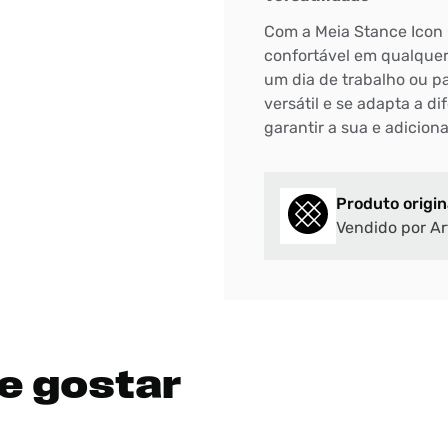
Com a Meia Stance Icon 
DIGITE SEU CEP
confortável em qualquer
BUSCAR
um dia de trabalho ou pa
versátil e se adapta a di
garantir a sua e adicion
Produto origin
Vendido por Ar
e gostar