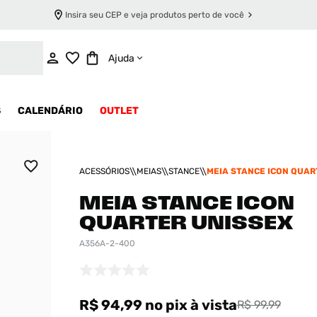
Insira seu CEP e veja produtos perto de você
ADICIONAR AO CARRINHO
Ajuda
S
CALENDÁRIO
OUTLET
ACESSÓRIOS
MEIAS
STANCE
MEIA STANCE ICON QUAR
UNISSEX
MEIA STANCE ICON
QUARTER UNISSEX
A356A-2-400
R$ 94,99
no pix
à vista
R$ 99,99