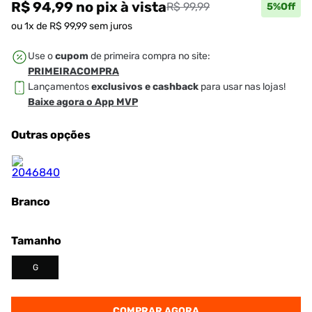
R$ 94,99
no pix
à vista
R$ 99,99
5
%Off
ou
1
x de
R$
99
,
99
sem juros
Use o
cupom
de primeira compra no site:
PRIMEIRACOMPRA
Lançamentos
exclusivos e cashback
para usar nas lojas!
Baixe agora o App MVP
Outras opções
Branco
Tamanho
G
COMPRAR AGORA