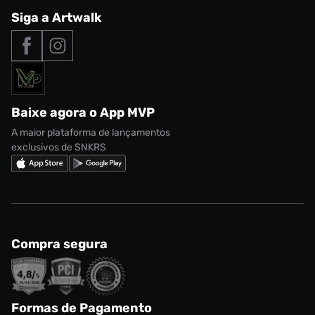
Central de Relacionamento
Siga a Artwalk
Seja um franqueado
adidas Samba
Outlet
Tipos de entrega
Nossas lojas
Nike Air Max
Roupas
Formas de Pagamento
Termos de uso
adidas Adi2000
Acessórios
Solicite seus dados
Política de privacidade
adidas Campus
Marcas
Regulamento CRM/ CASHBACK
adidas Gazelle
Baixe agora o App MVP
Regulamento Cupom
Nike Shox
A maior plataforma de lançamentos
exclusivos de SNKRS
Compra segura
Formas de Pagamento