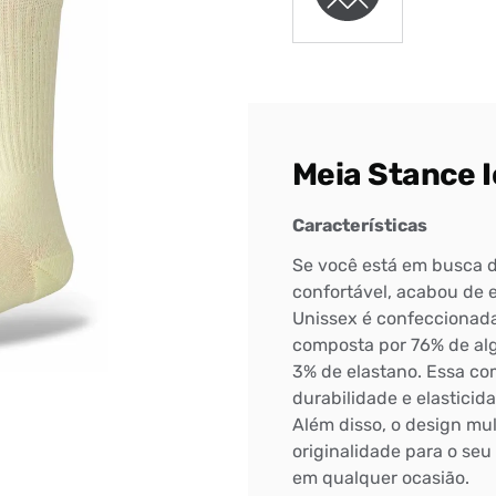
Meia Stance 
Características
Se você está em busca d
confortável, acabou de 
Unissex é confeccionada
composta por 76% de alg
3% de elastano. Essa co
durabilidade e elasticid
Bem-Vindo à artwalk
Além disso, o design mul
originalidade para o se
Para ter uma melhor experiência de compra, insira seu CEP
em qualquer ocasião.
e veja a seleção de produtos disponíveis para sua região