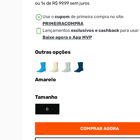
ou
1
x de
R$
99
,
99
sem juros
Use o
cupom
de primeira compra no site:
PRIMEIRACOMPRA
Lançamentos
exclusivos e cashback
para usar 
Baixe agora o App MVP
Outras opções
Amarelo
Tamanho
G
COMPRAR AGORA