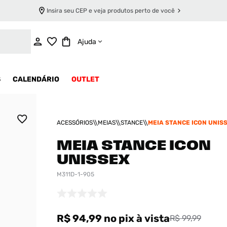
Insira seu CEP e veja produtos perto de você
ADICIONAR AO CARRINHO
Ajuda
S
CALENDÁRIO
OUTLET
ACESSÓRIOS
MEIAS
STANCE
MEIA STANCE ICON UNIS
MEIA STANCE ICON
UNISSEX
M311D-1-905
R$ 94,99
no pix
à vista
R$ 99,99