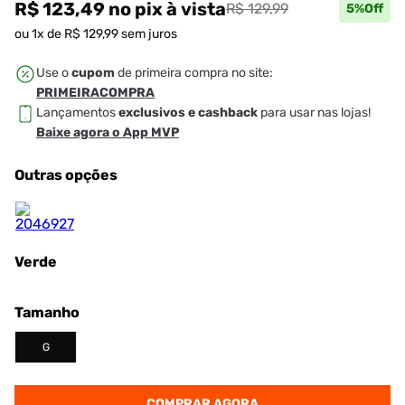
R$ 123,49
no pix
à vista
R$ 129,99
5
%Off
ou
1
x de
R$
129
,
99
sem juros
Use o
cupom
de primeira compra no site:
PRIMEIRACOMPRA
Lançamentos
exclusivos e cashback
para usar nas lojas!
Baixe agora o App MVP
Outras opções
Verde
Tamanho
G
COMPRAR AGORA