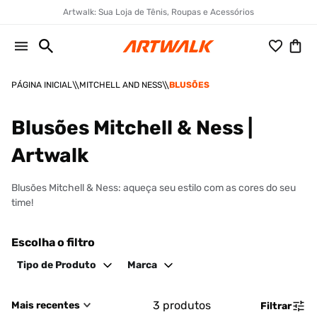
Artwalk: Sua Loja de Tênis, Roupas e Acessórios
MITCHELL AND NESS
BLUSÕES
Blusões Mitchell & Ness |
Artwalk
Blusões Mitchell & Ness: aqueça seu estilo com as cores do seu
time!
Escolha o filtro
Tipo de Produto
Marca
3
produtos
Mais recentes
Filtrar