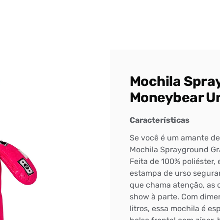
DIGITE SEU CEP
BUSCAR
Mochila Spra
Moneybear Un
Características
Se você é um amante de 
Mochila Sprayground Gr
Feita de 100% poliéster,
estampa de urso segura
que chama atenção, as 
show à parte. Com dimen
litros, essa mochila é es