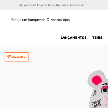
Artwalk: Sua Loja de Tênis, Roupas e Acessórios
Mochila Sprayground Graff Mayhem Money
R$ 599,99
Seja um franqueado
Nossas lojas
LANÇAMENTOS
TÊNIS
EXCLUSIVO