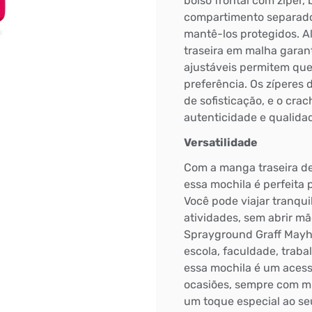
bolso frontal com zíper, 
compartimento separado 
mantê-los protegidos. A
traseira em malha garan
ajustáveis permitem qu
preferência. Os zíperes
de sofisticação, e o cra
autenticidade e qualida
Versatilidade
Com a manga traseira d
essa mochila é perfeita 
Você pode viajar tranqu
atividades, sem abrir mã
Sprayground Graff Mayhe
escola, faculdade, trab
essa mochila é um acess
ocasiões, sempre com mui
um toque especial ao seu