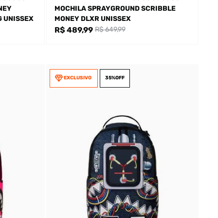
NEY
MOCHILA SPRAYGROUND SCRIBBLE
G UNISSEX
MONEY DLXR UNISSEX
R$ 489,99
R$ 649,99
EXCLUSIVO
35%
OFF