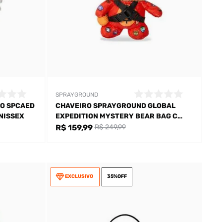
SPRAYGROUND
O SPCAED
CHAVEIRO SPRAYGROUND GLOBAL
NISSEX
EXPEDITION MYSTERY BEAR BAG C
UNISSEX
R$ 159,99
R$ 249,99
EXCLUSIVO
35%
OFF