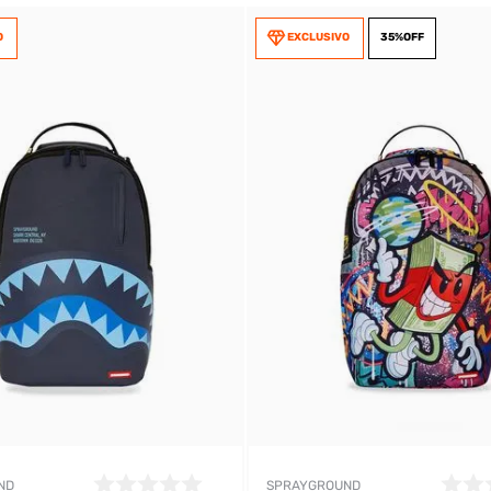
O
EXCLUSIVO
35%
OFF
DIGITE SEU CEP
BUSCAR
ND
SPRAYGROUND