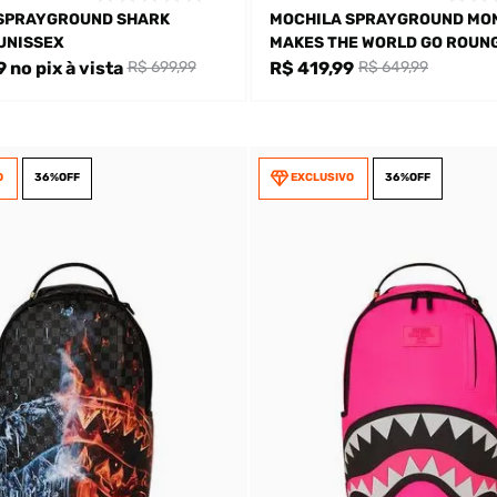
SPRAYGROUND SHARK
MOCHILA SPRAYGROUND MO
UNISSEX
MAKES THE WORLD GO ROUN
9
no pix
à vista
R$ 419,99
R$ 699,99
R$ 649,99
O
36%
OFF
EXCLUSIVO
36%
OFF