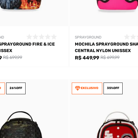
ND
SPRAYGROUND
SPRAYGROUND FIRE & ICE
MOCHILA SPRAYGROUND SH
ISSEX
CENTRAL NYLON UNISSEX
9
R$ 449,99
R$ 699,99
R$ 699,99
O
26%
OFF
EXCLUSIVO
35%
OFF