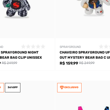
ND
SPRAYGROUND
 SPRAYGROUND NIGHT
CHAVEIRO SPRAYGROUND UF
BEAR BAG CLIP UNISSEX
OUT MYSTERY BEAR BAG C U
9
R$ 159,99
R$ 249,99
R$ 249,99
O
36%
OFF
EXCLUSIVO