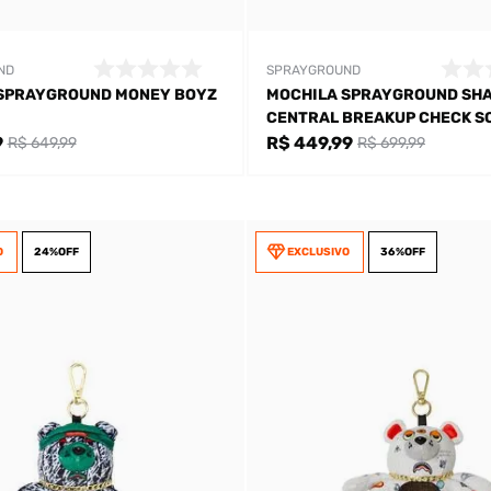
ND
SPRAYGROUND
SPRAYGROUND MONEY BOYZ
MOCHILA SPRAYGROUND SH
CENTRAL BREAKUP CHECK S
UNISSEX
9
R$ 449,99
R$ 649,99
R$ 699,99
O
24%
OFF
EXCLUSIVO
36%
OFF