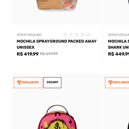
SPRAYGROUND
SPRAYGROU
MOCHILA SPRAYGROUND PACKED AWAY
MOCHILA 
UNISSEX
SHARK UN
R$ 419,99
R$ 449,9
R$ 649,99
EXCLUSIVO
35%
OFF
EXCLUSIV