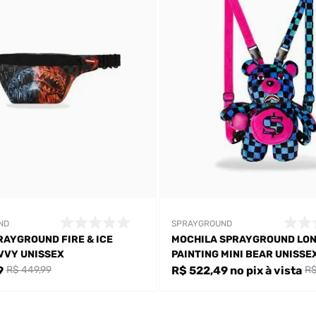
ND
SPRAYGROUND
RAYGROUND FIRE & ICE
MOCHILA SPRAYGROUND LON
VVY UNISSEX
PAINTING MINI BEAR UNISSE
Bem-Vindo à artwalk
9
R$ 522,49
no pix
à vista
R$ 449,99
R$
Para ter uma melhor experiência de compra, insira seu CEP
e veja a seleção de produtos disponíveis para sua região