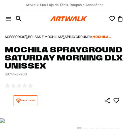
Artwalk: Sua Loja de Tênis, Roupas e Acessórios
ACESSÓRIOS
BOLSAS E MOCHILAS
SPRAYGROUND
MOCHILA
SPRAYGROUND
SATURDAY
MOCHILA SPRAYGROUND
MORNING DLX
SATURDAY MORNING DLX
UNISSEX
UNISSEX
SB744-8-900
EXCLUSIVO