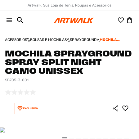
Artwalk: Sua Loja de Tênis, Roupas e Acessórios
ACESSÓRIOS
BOLSAS E MOCHILAS
SPRAYGROUND
MOCHILA
SPRAYGROUND
SPRAY SPLIT
MOCHILA SPRAYGROUND
NIGHT CAMO
SPRAY SPLIT NIGHT
UNISSEX
CAMO UNISSEX
SB705-3-001
EXCLUSIVO