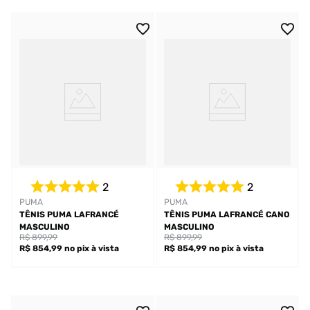
2
2
PUMA
PUMA
TÊNIS PUMA LAFRANCÉ
TÊNIS PUMA LAFRANCÉ CANO
MASCULINO
MASCULINO
R$ 899,99
R$ 899,99
R$ 854,99
no pix
à vista
R$ 854,99
no pix
à vista