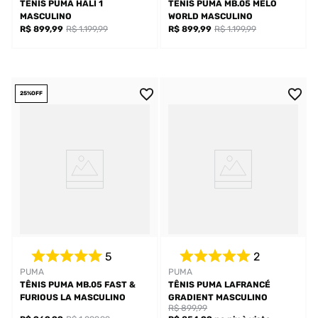
TÊNIS PUMA HALI 1
TÊNIS PUMA MB.05 MELO
MASCULINO
WORLD MASCULINO
R$ 899,99
R$ 1.199,99
R$ 899,99
R$ 1.199,99
25%
OFF
5
2
PUMA
PUMA
TÊNIS PUMA MB.05 FAST &
TÊNIS PUMA LAFRANCÉ
FURIOUS LA MASCULINO
GRADIENT MASCULINO
R$ 899,99