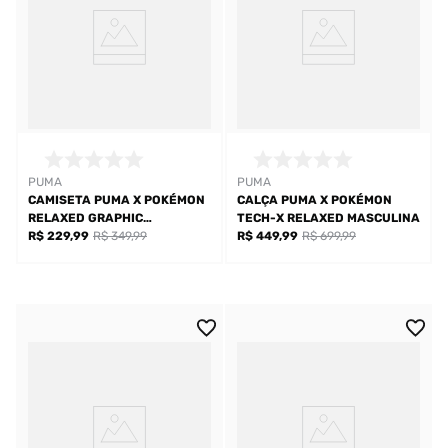
PUMA
PUMA
CAMISETA PUMA X POKÉMON
CALÇA PUMA X POKÉMON
RELAXED GRAPHIC
TECH-X RELAXED MASCULINA
MASCULINA
R$ 229,99
R$ 349,99
R$ 449,99
R$ 699,99