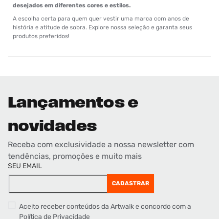
desejados em diferentes cores e estilos.
A escolha certa para quem quer vestir uma marca com anos de
história e atitude de sobra. Explore nossa seleção e garanta seus
produtos preferidos!
Lançamentos e
novidades
Receba com exclusividade a nossa newsletter com
tendências, promoções e muito mais
SEU EMAIL
CADASTRAR
Aceito receber conteúdos da Artwalk e concordo com a
Política de Privacidade