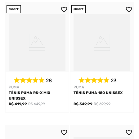
35%
OFF
50%
OFF
28
23
PUMA
PUMA
TÊNIS PUMA RS-X MIX
TÊNIS PUMA 180 UNISSEX
UNISSEX
R$ 419,99
R$ 649,99
R$ 349,99
R$ 699,99