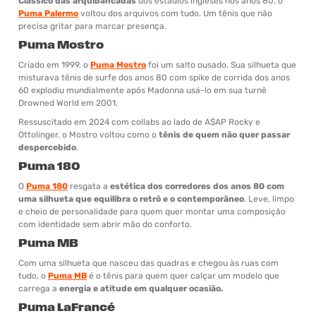
Clássico das arquibancadas
dos estádios ingleses nos anos 80, o
Puma Palermo
voltou dos arquivos com tudo. Um tênis que não
precisa gritar para marcar presença.
Puma Mostro
Criado em 1999, o
Puma Mostro
foi um salto ousado. Sua silhueta que
misturava tênis de surfe dos anos 80 com spike de corrida dos anos
60 explodiu mundialmente após Madonna usá-lo em sua turnê
Drowned World em 2001.
Ressuscitado em 2024 com collabs ao lado de A$AP Rocky e
Ottolinger, o Mostro voltou como o
tênis de quem não quer passar
despercebido
.
Puma 180
O
Puma 180
resgata a
estética dos corredores dos anos 80 com
uma silhueta que equilibra o retrô e o contemporâneo
. Leve, limpo
e cheio de personalidade para quem quer montar uma composição
com identidade sem abrir mão do conforto.
Puma MB
Com uma silhueta que nasceu das quadras e chegou às ruas com
tudo, o
Puma MB
é o tênis para quem quer calçar um modelo que
carrega a
energia e atitude em qualquer ocasião.
Puma LaFrancé