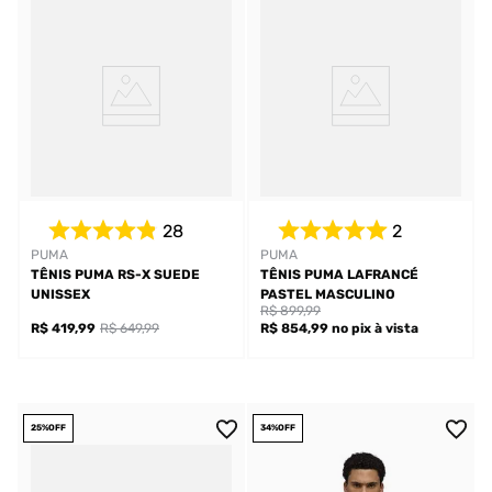
28
2
PUMA
PUMA
TÊNIS PUMA RS-X SUEDE
TÊNIS PUMA LAFRANCÉ
UNISSEX
PASTEL MASCULINO
R$ 899,99
R$ 419,99
R$ 649,99
R$ 854,99
no pix
à vista
25%
OFF
34%
OFF