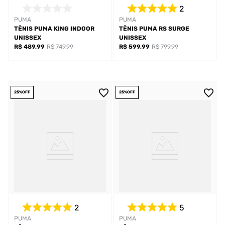
2
PUMA
PUMA
TÊNIS PUMA KING INDOOR
TÊNIS PUMA RS SURGE
UNISSEX
UNISSEX
R$ 489,99
R$ 749,99
R$ 599,99
R$ 799,99
25%
OFF
25%
OFF
2
5
PUMA
PUMA