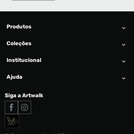
Produtos
Coleções
Calendário SNEAKER
Novidades
Institucional
Air Jordan 1
Tênis
Nike Dunk
Tênis masculino
Ajuda
Quem somos
Nike Air Force 1
Tênis feminino
Trabalhe conosco
New Balance 9060
Produtos Exclusivos
Central de Relacionamento
Siga a Artwalk
Seja um franqueado
adidas Samba
Outlet
Tipos de entrega
Nossas lojas
Nike Air Max
Roupas
Formas de Pagamento
Termos de uso
adidas Adi2000
Acessórios
Solicite seus dados
Política de privacidade
adidas Campus
Marcas
Regulamento CRM/ CASHBACK
adidas Gazelle