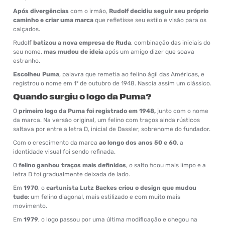
Após divergências
com o irmão,
Rudolf decidiu seguir seu próprio
caminho e criar uma marca
que refletisse seu estilo e visão para os
calçados.
Rudolf
batizou a nova empresa de Ruda
, combinação das iniciais do
seu nome,
mas mudou de ideia
após um amigo dizer que soava
estranho.
Escolheu Puma
, palavra que remetia ao felino ágil das Américas, e
registrou o nome em 1º de outubro de 1948. Nascia assim um clássico.
Quando surgiu o logo da Puma?
O
primeiro logo da Puma foi registrado em 1948,
junto com o nome
da marca. Na versão original, um felino com traços ainda rústicos
saltava por entre a letra D, inicial de Dassler, sobrenome do fundador.
Com o crescimento da marca
ao longo dos anos 50 e 60
, a
identidade visual foi sendo refinada.
O
felino ganhou traços mais definidos
, o salto ficou mais limpo e a
letra D foi gradualmente deixada de lado.
Em
1970
, o
cartunista Lutz Backes criou o design que mudou
tudo
: um felino diagonal, mais estilizado e com muito mais
movimento.
Em
1979
, o logo passou por uma última modificação e chegou na