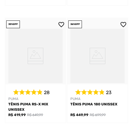
35%
OFF
36%
OFF
28
23
PUMA
PUMA
TÊNIS PUMA RS-X MIX
TÊNIS PUMA 180 UNISSEX
UNISSEX
R$ 419,99
R$ 649,99
R$ 449,99
R$ 699,99