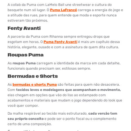
A collab da Puma com LaMelo Ball une streetwear e cultura do
basquete num só lugar. O
Puma LaFrancé
carrega a energia do jogo e
a atitude das ruas, para quem entende que moda e esporte nunca
estiveram tão próximos.
Fenty Avanti
A parceria da Puma com Rihanna sempre entregou drops que
esgotam em horas. O
Puma Fenty Avanti
é mais um capítulo dessa
história, elegante, ousado e com a assinatura de quem dita cultura.
Roupas Puma
As
roupas Puma
carregam a identidade da marca em cada detalhe,
funcionais quando precisam ser, estilosas sempre.
Bermudas e Shorts
As
bermudas e shorts Puma
são feitas para quem não desacelera.
Com
tecidos leves e modelagens que acompanham o movimento,
elas chegam em opções que vão do liso ao estampado com
acabamentos e materiais que mudam o jogo dependendo do look que
você quer compor.
Da malha respirável ao tecido mais estruturado,
cada versão tem
seu próprio conceito
e pode ser o ponto focal ou o complemento
certo de uma composição.