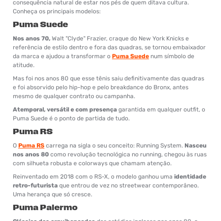
consequência natural de estar nos pés de quem ditava cultura.
Conheça os principais modelos:
Puma Suede
Nos anos 70,
Walt "Clyde" Frazier, craque do New York Knicks e
referência de estilo dentro e fora das quadras, se tornou embaixador
da marca e ajudou a transformar o
Puma Suede
num símbolo de
atitude.
Mas foi nos anos 80 que esse tênis saiu definitivamente das quadras
e foi absorvido pelo hip-hop e pelo breakdance do Bronx, antes
mesmo de qualquer contrato ou campanha.
Atemporal, versátil e com presença
garantida em qualquer outfit, o
Puma Suede é o ponto de partida de tudo.
Puma RS
O
Puma RS
carrega na sigla o seu conceito: Running System.
Nasceu
nos anos 80
como revolução tecnológica no running, chegou às ruas
com silhueta robusta e colorways que chamam atenção.
Reinventado em 2018 com o RS-X, o modelo ganhou uma
identidade
retro-futurista
que entrou de vez no streetwear contemporâneo.
Uma herança que só cresce.
Puma Palermo