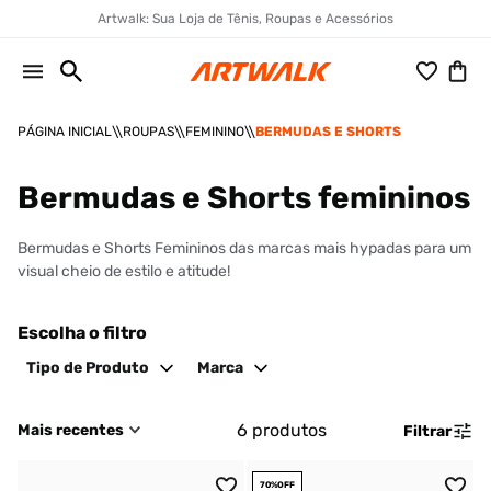
Artwalk: Sua Loja de Tênis, Roupas e Acessórios
ROUPAS
FEMININO
BERMUDAS E SHORTS
Bermudas e Shorts femininos
Bermudas e Shorts Femininos das marcas mais hypadas para um
visual cheio de estilo e atitude!
Escolha o filtro
Tipo de Produto
Marca
6
produtos
Mais recentes
Filtrar
70%
OFF