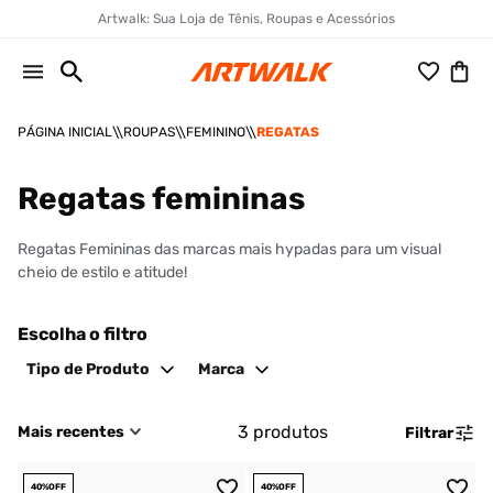
Artwalk: Sua Loja de Tênis, Roupas e Acessórios
ROUPAS
FEMININO
REGATAS
Regatas femininas
Regatas Femininas das marcas mais hypadas para um visual
cheio de estilo e atitude!
Escolha o filtro
Tipo de Produto
Marca
3
produtos
Mais recentes
Filtrar
40%
OFF
40%
OFF