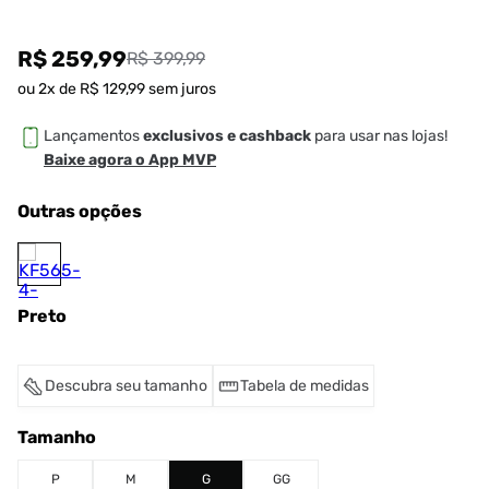
R$ 259,99
R$ 399,99
ou
2
x de
R$
129
,
99
sem juros
Lançamentos
exclusivos e cashback
para usar nas lojas!
Baixe agora o App MVP
Outras opções
Preto
Descubra seu tamanho
Tabela de medidas
Tamanho
P
M
G
GG