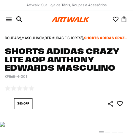
Artwalk: Sua Loja de Tênis, Roupas e Acessórios
ROUPAS
MASCULINO
BERMUDAS E SHORTS
SHORTS ADIDAS CRAZY
LITE AOP ANTHONY
EDWARDS MASCULINO
SHORTS ADIDAS CRAZY
LITE AOP ANTHONY
EDWARDS MASCULINO
KF565-4-001
35%
OFF