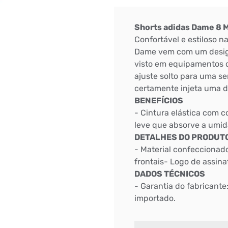
DIGITE SEU CEP
Shorts adidas Dame 8 
Confortável e estiloso n
BUSCAR
Dame vem com um design
visto em equipamentos d
ajuste solto para uma s
certamente injeta uma do
BENEFÍCIOS
- Cintura elástica com c
leve que absorve a umi
DETALHES DO PRODUT
- Material confeccionad
frontais- Logo de assin
DADOS TÉCNICOS
- Garantia do fabricante
importado.