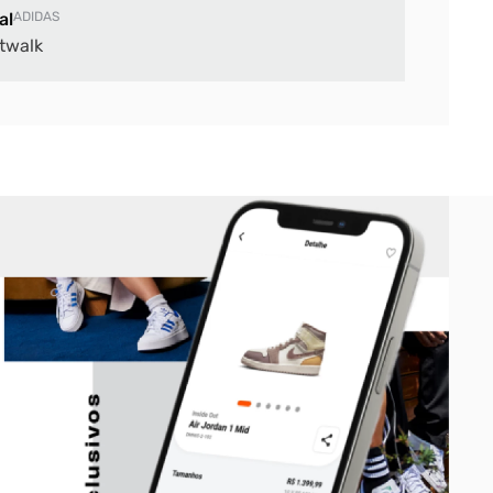
al
ADIDAS
twalk