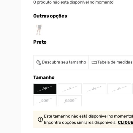
O produto não está disponível no momento
Outras opções
Preto
Descubra seu tamanho
Tabela de medidas
Tamanho
PP
P
M
G
GGG
GGGG
Este tamanho não está disponível no momento!
Encontre opções similares
disponíveis
:
CLIQUE