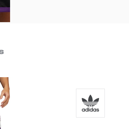
s
Bem-Vindo à artwalk
Para ter uma melhor experiência de compra, insira seu CEP
e veja a seleção de produtos disponíveis para sua região