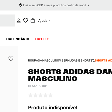
Insira seu CEP e veja produtos perto de você
INDISPONÍVEL
Ajuda
S
CALENDÁRIO
OUTLET
ROUPAS
MASCULINO
BERMUDAS E SHORTS
SHORTS A
8 MASCULI
SHORTS ADIDAS DA
MASCULINO
HE546-3-001
Produto indisponível