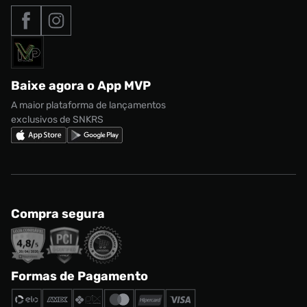
Tipos de entrega
Nossas lojas
Nike Air Max
Roupas
Formas de Pagamento
Termos de uso
adidas Adi2000
Acessórios
Solicite seus dados
Política de privacidade
adidas Campus
Marcas
Regulamento CRM/ CASHBACK
adidas Gazelle
Baixe agora o App MVP
Regulamento Cupom
Nike Shox
A maior plataforma de lançamentos
exclusivos de SNKRS
Compra segura
Formas de Pagamento