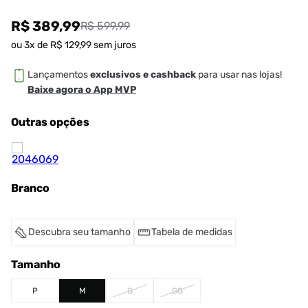
R$ 389,99
R$ 599,99
ou
3
x de
R$
129
,
99
sem juros
Lançamentos
exclusivos e cashback
para usar nas lojas!
Baixe agora o App MVP
Outras opções
Branco
Descubra seu tamanho
Tabela de medidas
Tamanho
P
M
G
GG