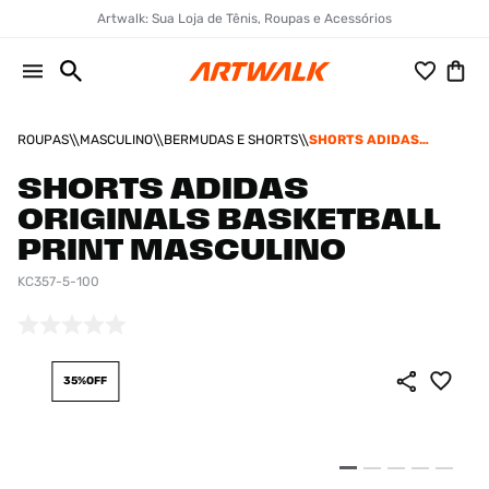
Artwalk: Sua Loja de Tênis, Roupas e Acessórios
ROUPAS
MASCULINO
BERMUDAS E SHORTS
SHORTS ADIDAS
ORIGINALS
BASKETBALL PRINT
SHORTS ADIDAS
MASCULINO
ORIGINALS BASKETBALL
PRINT MASCULINO
KC357-5-100
35%
OFF