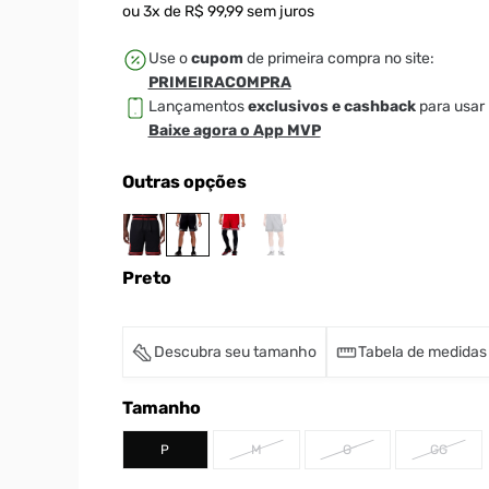
ou
3
x de
R$
99
,
99
sem juros
Use o
cupom
de primeira compra no site:
PRIMEIRACOMPRA
Lançamentos
exclusivos e cashback
para usar 
Baixe agora o App MVP
Outras opções
Preto
Descubra seu tamanho
Tabela de medidas
Tamanho
P
M
G
GG