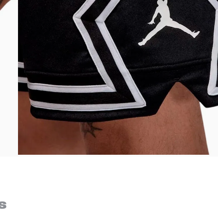
Bem-Vindo à artwalk
Para ter uma melhor experiência de compra, insira seu CEP
s
e veja a seleção de produtos disponíveis para sua região