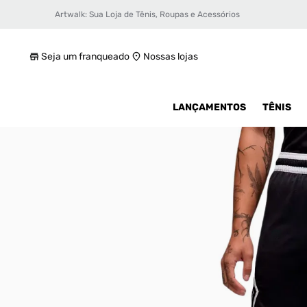
Artwalk: Sua Loja de Tênis, Roupas e Acessórios
Shorts Jordan Dri-Fit Sport Masculino
R$ 299,99
Seja um franqueado
Nossas lojas
LANÇAMENTOS
TÊNIS