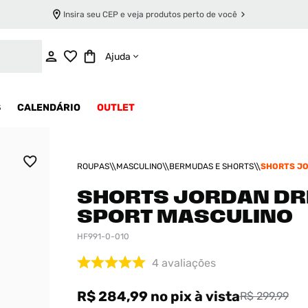
Insira seu CEP e veja produtos perto de você
ADICIONAR AO CARRINHO
Ajuda
S
CALENDÁRIO
OUTLET
ROUPAS
MASCULINO
BERMUDAS E SHORTS
SHORTS JO
FIT SPORT
SHORTS JORDAN DRI
SPORT MASCULINO
HF991-0-010
4
avaliações
R$ 284,99
no pix
à vista
R$ 299,99