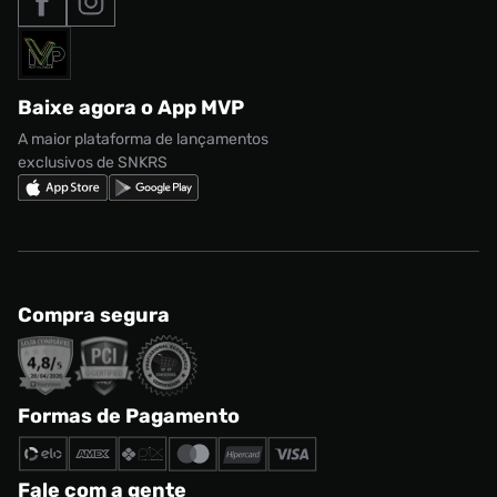
Formas de Pagamento
Termos de uso
adidas Adi2000
Acessórios
Solicite seus dados
Política de privacidade
adidas Campus
Marcas
Regulamento CRM/ CASHBACK
adidas Gazelle
Baixe agora o App MVP
Regulamento Cupom
Nike Shox
A maior plataforma de lançamentos
exclusivos de SNKRS
Compra segura
Formas de Pagamento
Fale com a gente