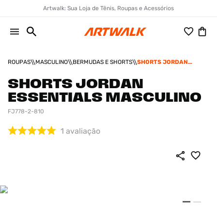
Artwalk: Sua Loja de Tênis, Roupas e Acessórios
ROUPAS
MASCULINO
BERMUDAS E SHORTS
SHORTS JORDAN
ESSENTIALS
MASCULINO
SHORTS JORDAN
ESSENTIALS MASCULINO
FJ778-2-810
1
avaliação