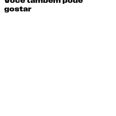
Você também pode
gostar