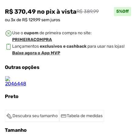
R$ 370,49
no pix
à vista
R$ 389,99
5
%Off
ou
3
x de
R$
129
,
99
sem juros
Use o
cupom
de primeira compra no site:
PRIMEIRACOMPRA
Lançamentos
exclusivos e cashback
para usar nas lojas!
Baixe agora o App MVP
Outras opções
Preto
Descubra seu tamanho
Tabela de medidas
Tamanho