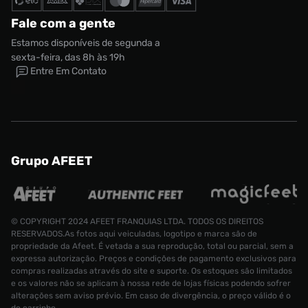
Fale com a gente
Estamos disponíveis de segunda a
sexta-feira, das 8h às 19h
Entre Em Contato
Grupo AFEET
Shorts New
© COPYRIGHT 2024 AFEET FRANQUIAS LTDA. TODOS OS DIREITOS
RESERVADOS.As fotos aqui veiculadas, logotipo e marca são de
Tamanho:
propriedade da Afeet. É vetada a sua reprodução, total ou parcial, sem a
R$ 389,99
G
expressa autorização. Preços e condições de pagamento exclusivos para
compras realizadas através do site e suporte. Os estoques são limitados
CONTINUAR COMPRANDO
ADICIONAR AO CARRINHO
e os valores não se aplicam à nossa rede de lojas físicas podendo sofrer
alterações sem aviso prévio. Em caso de divergência, o preço válido é o