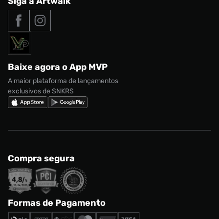
Siga a Artwalk
Seja um franqueado
adidas Samba
Outlet
Tipos de entrega
Nossas lojas
Nike Air Max
Roupas
Formas de Pagamento
Termos de uso
adidas Adi2000
Acessórios
Solicite seus dados
Política de privacidade
adidas Campus
Marcas
Regulamento CRM/ CASHBACK
adidas Gazelle
Baixe agora o App MVP
Regulamento Cupom
Nike Shox
A maior plataforma de lançamentos
exclusivos de SNKRS
Compra segura
Formas de Pagamento