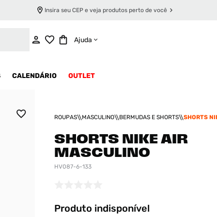
Insira seu CEP e veja produtos perto de você
INDISPONÍVEL
Ajuda
S
CALENDÁRIO
OUTLET
ROUPAS
MASCULINO
BERMUDAS E SHORTS
SHORTS NI
MASCULIN
SHORTS NIKE AIR
MASCULINO
HV087-6-133
Produto indisponível