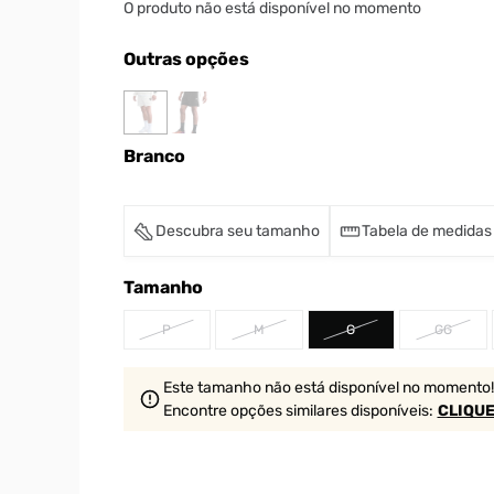
O produto não está disponível no momento
Outras opções
Branco
Descubra seu tamanho
Tabela de medidas
Tamanho
P
M
G
GG
Este tamanho não está disponível no momento!
Encontre opções similares
disponíveis
:
CLIQUE