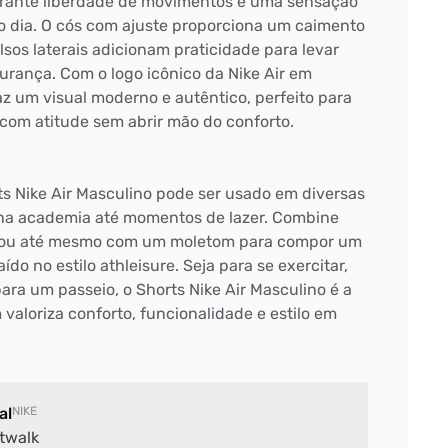
garante liberdade de movimentos e uma sensação
o dia. O cós com ajuste proporciona um caimento
lsos laterais adicionam praticidade para levar
rança. Com o logo icônico da Nike Air em
az um visual moderno e autêntico, perfeito para
 com atitude sem abrir mão do conforto.
orts Nike Air Masculino pode ser usado em diversas
 na academia até momentos de lazer. Combine
s ou até mesmo com um moletom para compor um
ído no estilo athleisure. Seja para se exercitar,
para um passeio, o Shorts Nike Air Masculino é a
valoriza conforto, funcionalidade e estilo em
al
NIKE
twalk