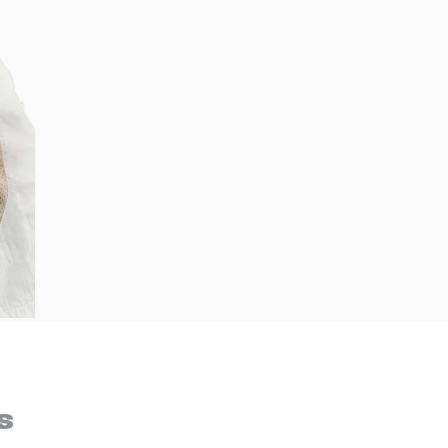
Bem-Vindo à artwalk
Para ter uma melhor experiência de compra, insira seu CEP
s
e veja a seleção de produtos disponíveis para sua região