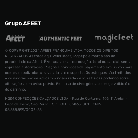
Grupo AFEET
© COPYRIGHT 2024 AFEET FRANQUIAS LTDA. TODOS OS DIREITOS
RESERVADOS.As fotos aqui veiculadas, logotipo e marca são de
propriedade da Afeet. É vetada a sua reprodução, total ou parcial, sem a
expressa autorização. Preços e condições de pagamento exclusivos para
compras realizadas através do site e suporte. Os estoques são limitados
e os valores não se aplicam à nossa rede de lojas físicas podendo sofrer
alterações sem aviso prévio. Em caso de divergência, o preço válido é o
do carrinho.
H2S4 CONFECÇÕES CALÇADOS LTDA - Rua do Curtume, 499, 1° Andar -
Shorts Nike Club Flow Masculino
Lapa de Baixo, São Paulo - SP - CEP: 05065-001 - CNPJ
R$ 299,99
05.555.599/0002-65
R$ 179,99
Tamanho:
G
CONTINUAR COMPRANDO
INDISPONÍVEL