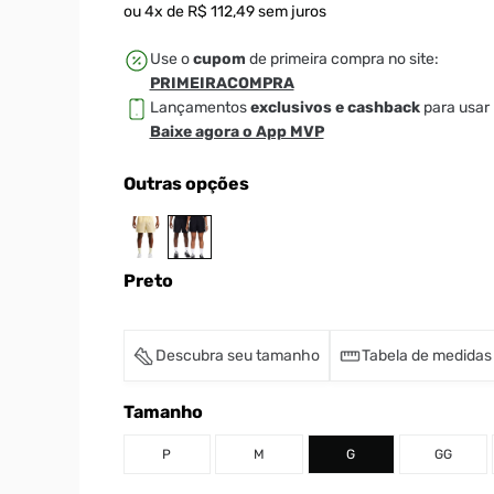
ou
4
x de
R$
112
,
49
sem juros
Use o
cupom
de primeira compra no site:
PRIMEIRACOMPRA
Lançamentos
exclusivos e cashback
para usar 
Baixe agora o App MVP
Outras opções
Preto
Descubra seu tamanho
Tabela de medidas
Tamanho
P
M
G
GG