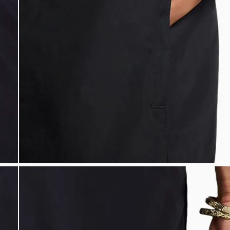
Bem-Vindo à artwalk
Para ter uma melhor experiência de compra, insira seu CEP
e veja a seleção de produtos disponíveis para sua região