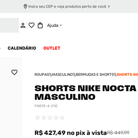
Insira seu CEP e veja produtos perto de você
ADICIONAR AO CARRINHO
Ajuda
S
CALENDÁRIO
OUTLET
ROUPAS
MASCULINO
BERMUDAS E SHORTS
SHORTS NI
MASCULIN
SHORTS NIKE NOCTA
MASCULINO
FN819-4-010
R$ 427,49
no pix
à vista
R$ 449,99