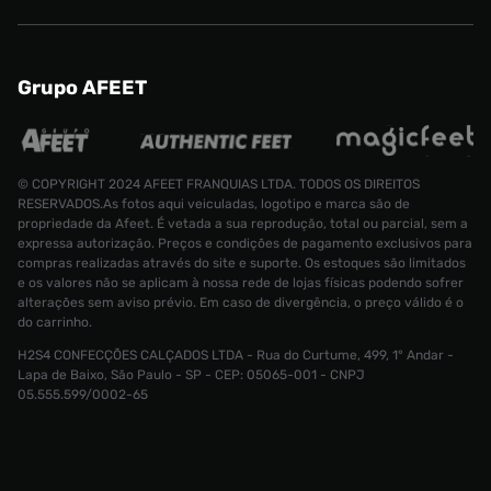
Grupo AFEET
© COPYRIGHT 2024 AFEET FRANQUIAS LTDA. TODOS OS DIREITOS
RESERVADOS.As fotos aqui veiculadas, logotipo e marca são de
propriedade da Afeet. É vetada a sua reprodução, total ou parcial, sem a
expressa autorização. Preços e condições de pagamento exclusivos para
compras realizadas através do site e suporte. Os estoques são limitados
e os valores não se aplicam à nossa rede de lojas físicas podendo sofrer
alterações sem aviso prévio. Em caso de divergência, o preço válido é o
do carrinho.
H2S4 CONFECÇÕES CALÇADOS LTDA - Rua do Curtume, 499, 1° Andar -
Lapa de Baixo, São Paulo - SP - CEP: 05065-001 - CNPJ
Shorts Nike Nocta Masculino
05.555.599/0002-65
R$ 449,99
Tamanho:
G
CONTINUAR COMPRANDO
ADICIONAR AO CARRINHO