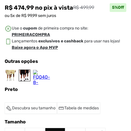
R$ 474,99
no pix
à vista
R$ 499,99
5
%Off
ou
5
x de
R$
99
,
99
sem juros
Use o
cupom
de primeira compra no site:
PRIMEIRACOMPRA
Lançamentos
exclusivos e cashback
para usar nas lojas!
Baixe agora o App MVP
Outras opções
Preto
Descubra seu tamanho
Tabela de medidas
Tamanho