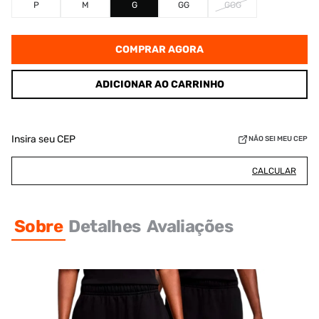
P
M
G
GG
GGG
COMPRAR AGORA
ADICIONAR AO CARRINHO
Insira seu CEP
NÃO SEI MEU CEP
CALCULAR
Sobre
Detalhes
Avaliações