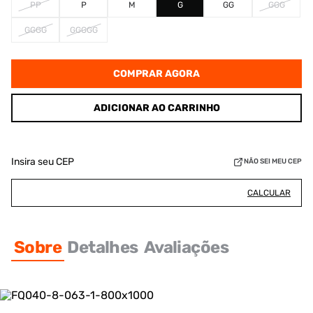
PP
P
M
G
GG
GGG
GGGG
GGGGG
COMPRAR AGORA
ADICIONAR AO CARRINHO
Insira seu CEP
NÃO SEI MEU CEP
CALCULAR
Sobre
Detalhes
Avaliações