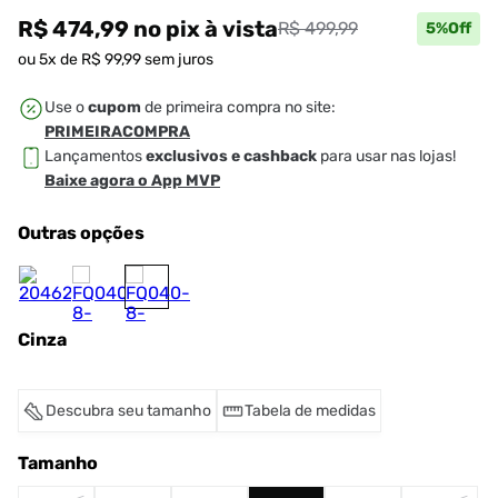
R$ 474,99
no pix
à vista
R$ 499,99
5
%Off
ou
5
x de
R$
99
,
99
sem juros
Use o
cupom
de primeira compra no site:
PRIMEIRACOMPRA
Lançamentos
exclusivos e cashback
para usar nas lojas!
Baixe agora o App MVP
Outras opções
Cinza
Descubra seu tamanho
Tabela de medidas
Tamanho