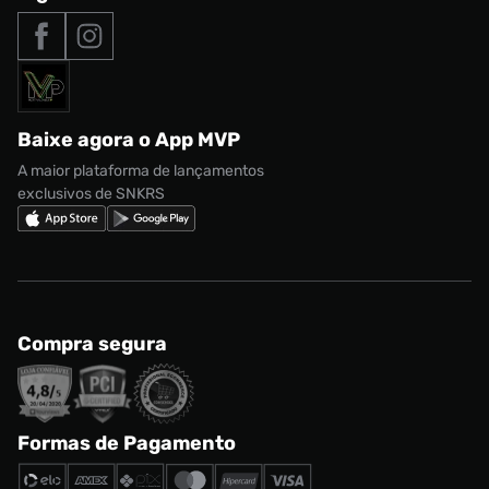
Tipos de entrega
Nossas lojas
Nike Air Max
Roupas
Formas de Pagamento
Termos de uso
adidas Adi2000
Acessórios
Solicite seus dados
Política de privacidade
adidas Campus
Marcas
Regulamento CRM/ CASHBACK
adidas Gazelle
Baixe agora o App MVP
Regulamento Cupom
Nike Shox
A maior plataforma de lançamentos
exclusivos de SNKRS
Compra segura
Formas de Pagamento