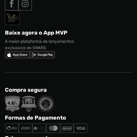
Nossas lojas
Nike Air Max
Roupas
Formas de Pagamento
Termos de uso
adidas Adi2000
Acessórios
Solicite seus dados
Política de privacidade
adidas Campus
Marcas
Regulamento CRM/ CASHBACK
adidas Gazelle
Baixe agora o App MVP
Regulamento Cupom
Nike Shox
A maior plataforma de lançamentos
exclusivos de SNKRS
Compra segura
Formas de Pagamento