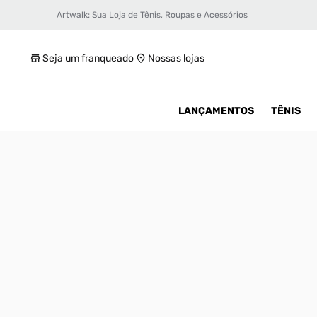
Artwalk: Sua Loja de Tênis, Roupas e Acessórios
Tênis Air Jordan 4 Retro Masculino
R$ 1079,99
Seja um franqueado
Nossas lojas
LANÇAMENTOS
TÊNIS