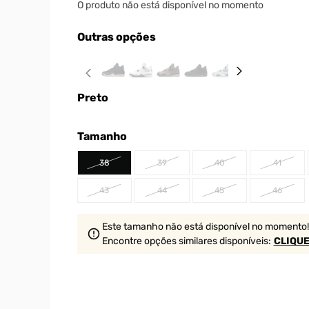
O produto não está disponível no momento
Outras opções
Preto
Tamanho
38
39
40
41
43
44
45
46
Este tamanho não está disponível no momento!
Encontre opções similares
disponíveis
:
CLIQUE