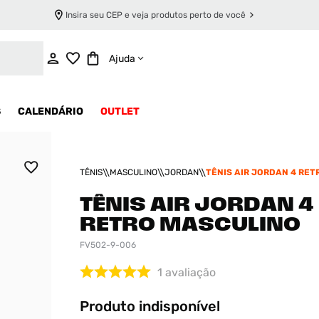
Insira seu CEP e veja produtos perto de você
INDISPONÍVEL
Ajuda
S
CALENDÁRIO
OUTLET
TÊNIS
MASCULINO
JORDAN
TÊNIS AIR JORDAN 4 RET
MASCULINO
TÊNIS AIR JORDAN 4
RETRO MASCULINO
FV502-9-006
1
avaliação
Produto indisponível