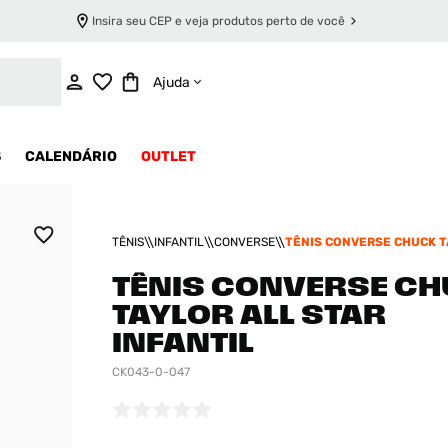
Insira seu CEP e veja produtos perto de você
INDISPONÍVEL
Ajuda
S
CALENDÁRIO
OUTLET
TÊNIS
INFANTIL
CONVERSE
TÊNIS CONVERSE CHUCK T
STAR INFANTIL
TÊNIS CONVERSE C
TAYLOR ALL STAR
INFANTIL
CK043-0-047