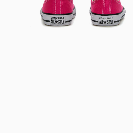
Bem-Vindo à artwalk
Para ter uma melhor experiência de compra, insira seu CEP
e veja a seleção de produtos disponíveis para sua região