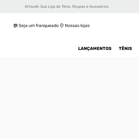
Artwalk: Sua Loja de Tênis, Roupas e Acessórios
Tênis Converse Chuck Taylor All Star Infant
R$ 59,99
Seja um franqueado
Nossas lojas
LANÇAMENTOS
TÊNIS