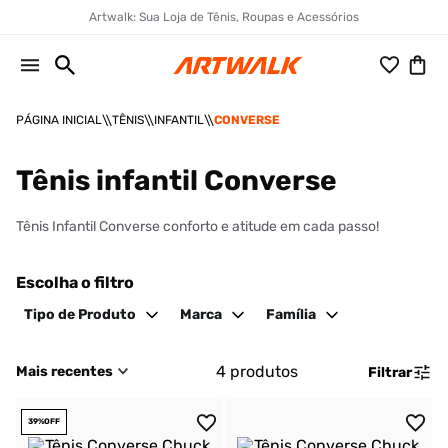
Artwalk: Sua Loja de Tênis, Roupas e Acessórios
TÊNIS
INFANTIL
CONVERSE
Tênis infantil Converse
Tênis Infantil Converse conforto e atitude em cada passo!
Escolha o filtro
Tipo de Produto
Marca
Família
4
produtos
Mais recentes
Filtrar
39%
OFF