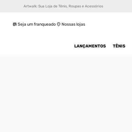
Artwalk: Sua Loja de Tênis, Roupas e Acessórios
Tênis Converse Chuck Taylor All Star Infant
R$ 79,99
Seja um franqueado
Nossas lojas
LANÇAMENTOS
TÊNIS