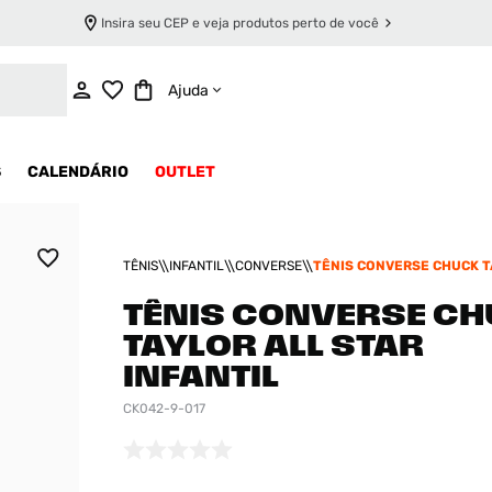
Insira seu CEP e veja produtos perto de você
INDISPONÍVEL
Ajuda
S
CALENDÁRIO
OUTLET
TÊNIS
INFANTIL
CONVERSE
TÊNIS CONVERSE CHUCK T
STAR INFANTIL
TÊNIS CONVERSE C
TAYLOR ALL STAR
INFANTIL
CK042-9-017