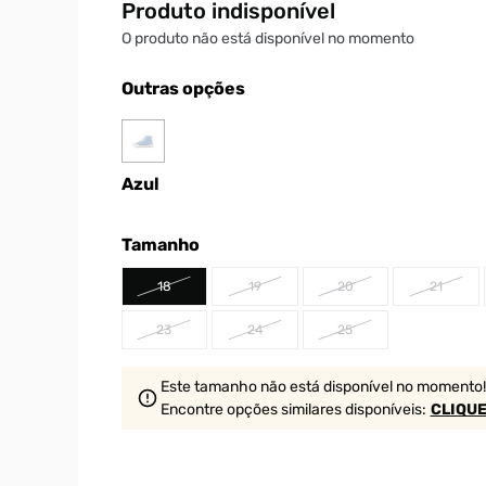
Produto indisponível
O produto não está disponível no momento
Outras opções
Azul
Tamanho
18
19
20
21
23
24
25
Este tamanho não está disponível no momento!
Encontre opções similares
disponíveis
:
CLIQUE