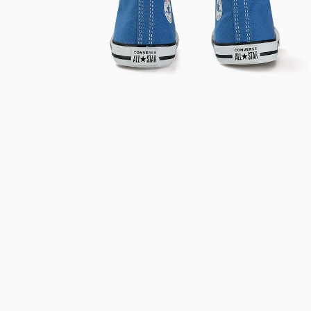
Bem-Vindo à artwalk
Para ter uma melhor experiência de compra, insira seu CEP
e veja a seleção de produtos disponíveis para sua região